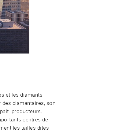
es et les diamants
ur des diamantaires, son
upait producteurs,
importants centres de
ent les tailles dites