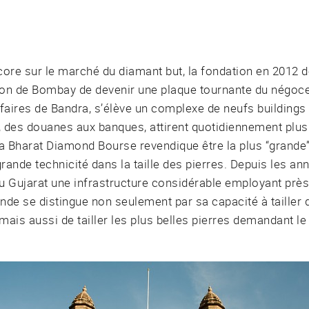
ncore sur le marché du diamant but, la fondation en 2012 
tion de Bombay de devenir une plaque tournante du négo
ffaires de Bandra, s’élève un complexe de neufs building
, des douanes aux banques, attirent quotidiennement plu
a Bharat Diamond Bourse revendique être la plus “grande”
rande technicité dans la taille des pierres. Depuis les ann
u Gujarat une infrastructure considérable employant près 
 l’Inde se distingue non seulement par sa capacité à taille
mais aussi de tailler les plus belles pierres demandant le